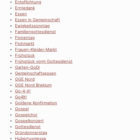
Entpflichtung
Erntedank
Essen
Essen in Gemeinschaft
Ewigkeitssonntag
Familiengottesdienst
Finnentag
Flohmarkt
Frauen-Kleider-Markt
Frühstück
Frühstück vorm Gottesdienst
Garten-GoDi
Gemeinschaftsessen
GGE Nord
GGE Nord Breklum
Go-4-it!
Go4It!
Goldene Konfirmation
Gospel
Gospelchor
Gospelkonzert
Gottesdienst
Gründonnerstag
Hubertusmesse