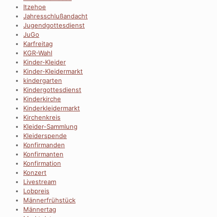
Itzehoe
Jahresschlußandacht
Jugendgottesdienst
JuGo
Karfreitag
KGR-Wahl
Kinder-Kleider
Kinder-Kleidermarkt
kindergarten
Kindergottesdienst
Kinderkirche
Kinderkleidermarkt
Kirchenkreis
Kleider-Sammlung
Kleiderspende
Konfirmanden
Konfirmanten
Konfirmation
Konzert
Livestream
Lobpreis
Männerfrühstück
Männertag