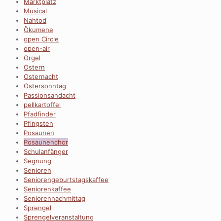
Marktplatz
Musical
Nahtod
Ökumene
open Circle
open-air
Orgel
Ostern
Osternacht
Ostersonntag
Passionsandacht
pellkartoffel
Pfadfinder
Pfingsten
Posaunen
Posaunenchor
Schulanfänger
Segnung
Senioren
Seniorengeburtstagskaffee
Seniorenkaffee
Seniorennachmittag
Sprengel
Sprengelveranstaltung