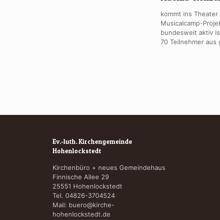
kommt ins Theater I
Musicalcamp-Projek
bundesweit aktiv i
70 Teilnehmer aus 
Ev.-luth. Kirchengemeinde
Hohenlockstedt
Kirchenbüro + neues Gemeindehaus
Finnische Allee 29
25551 Hohenlockstedt
Tel. 04826-3704524
Mail:
buero@kirche-
hohenlockstedt.de