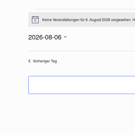
Veranstaltungen
Keine Veranstaltungen für 6. August 2026 vorgesehen. H
für
Hinweis
6.
2026-08-06
August
2026
Datum
wählen.
Vorheriger Tag