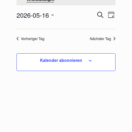
Mai
2026
Veranstaltung
2026-05-16
Veranstal
Suche
Tag
Suche
Ansichten
und
Navigatio
Datum
Ansichten,
wählen.
Navigation
Vorheriger Tag
Nächster Tag
Kalender abonnieren