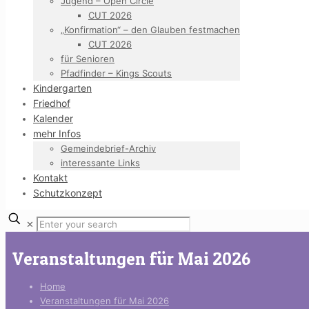
Jugend – Open Circle
CUT 2026
„Konfirmation“ – den Glauben festmachen
CUT 2026
für Senioren
Pfadfinder – Kings Scouts
Kindergarten
Friedhof
Kalender
mehr Infos
Gemeindebrief-Archiv
interessante Links
Kontakt
Schutzkonzept
✕
Veranstaltungen für Mai 2026
Home
Veranstaltungen für Mai 2026