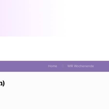
Home
WIR Wochenende
n)