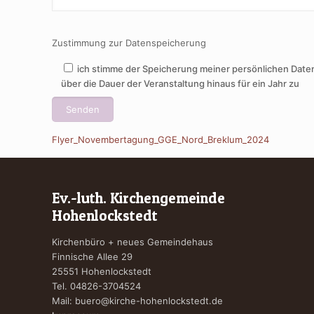
Zustimmung zur Datenspeicherung
ich stimme der Speicherung meiner persönlichen Date
über die Dauer der Veranstaltung hinaus für ein Jahr zu
Flyer_Novembertagung_GGE_Nord_Breklum_2024
Ev.-luth. Kirchengemeinde
Hohenlockstedt
Kirchenbüro + neues Gemeindehaus
Finnische Allee 29
25551 Hohenlockstedt
Tel. 04826-3704524
Mail:
buero@kirche-hohenlockstedt.de