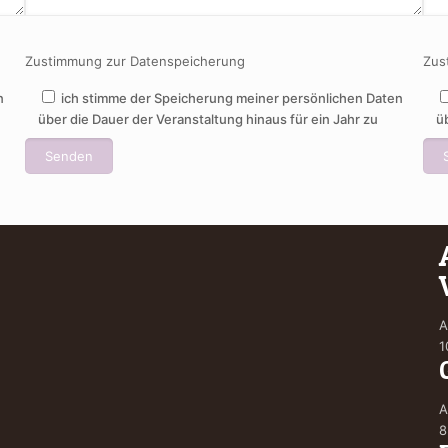
Zustimmung zur Datenspeicherung
Zus
n
ich stimme der Speicherung meiner persönlichen Daten
über die Dauer der Veranstaltung hinaus für ein Jahr zu
ü
A
1
A
8