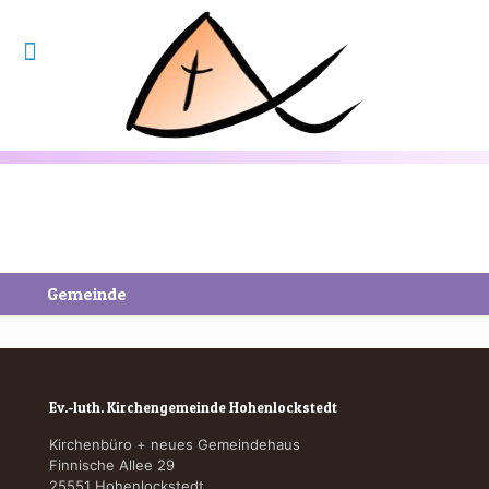
Gemeinde
Ev.-luth. Kirchengemeinde Hohenlockstedt
Kirchenbüro + neues Gemeindehaus
Finnische Allee 29
25551 Hohenlockstedt