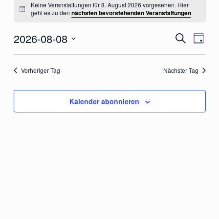
für
Keine Veranstaltungen für 8. August 2026 vorgesehen. Hier
Hinweis
8.
geht es zu den
nächsten bevorstehenden Veranstaltungen
.
August
2026
Veranstalt
2026-08-08
Veran
Suche
Tag
Suche
Ansic
Datum
und
Navig
wählen.
Ansichten,
Vorheriger Tag
Nächster Tag
Navigation
Kalender abonnieren