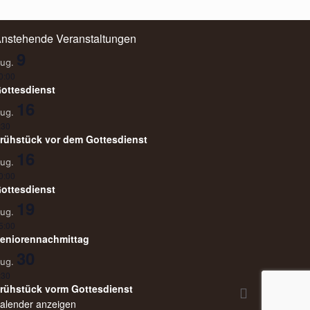
nstehende Veranstaltungen
9
ug.
0:00
ottesdienst
16
ug.
:30
rühstück vor dem Gottesdienst
16
ug.
0:00
ottesdienst
19
ug.
5:00
eniorennachmittag
30
ug.
:30
rühstück vorm Gottesdienst
alender anzeigen