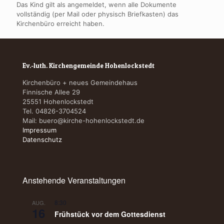
Das Kind gilt als angemeldet, wenn alle Dokumente
vollständig (per Mail oder physisch Briefkasten) das
Kirchenbüro erreicht haben.
Ev.-luth. Kirchengemeinde Hohenlockstedt
Kirchenbüro + neues Gemeindehaus
Finnische Allee 29
25551 Hohenlockstedt
Tel. 04826-3704524
Mail:
buero@kirche-hohenlockstedt.de
Impressum
Datenschutz
Anstehende Veranstaltungen
8:30
AUG.
16
Frühstück vor dem Gottesdienst