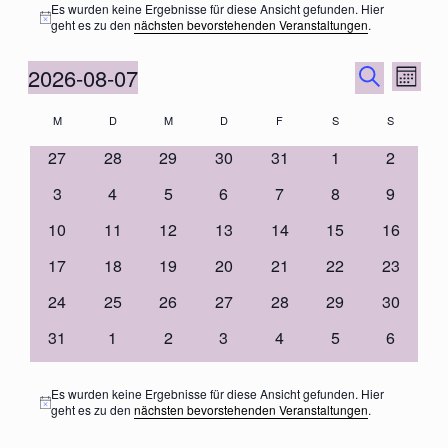
Es wurden keine Ergebnisse für diese Ansicht gefunden. Hier
Hinweis
geht es zu den
nächsten bevorstehenden Veranstaltungen
.
Veranstalt
Veran
2026-08-07
Monat
Suche
Ansic
Suche
Datum
und
Navig
Kalender
M
D
M
D
F
Freitag
S
Samstag
S
Sonntag
wählen.
Ansichten,
von
Montag
Dienstag
Mittwoch
Donnerstag
Navigation
0
0
0
0
0
0
0
Veranstaltungen
27
28
29
30
31
1
2
Veranstaltungen
Veranstaltungen
Veranstaltungen
Veranstaltungen
Veranstaltungen
Veranstaltungen
Veransta
0
0
0
0
0
0
0
3
4
5
6
7
8
9
Veranstaltungen
Veranstaltungen
Veranstaltungen
Veranstaltungen
Veranstaltungen
Veranstaltungen
Veransta
0
0
0
0
0
0
0
10
11
12
13
14
15
16
Veranstaltungen
Veranstaltungen
Veranstaltungen
Veranstaltungen
Veranstaltungen
Veranstaltungen
Veransta
0
0
0
0
0
0
0
17
18
19
20
21
22
23
Veranstaltungen
Veranstaltungen
Veranstaltungen
Veranstaltungen
Veranstaltungen
Veranstaltungen
Veransta
0
0
0
0
0
0
0
24
25
26
27
28
29
30
Veranstaltungen
Veranstaltungen
Veranstaltungen
Veranstaltungen
Veranstaltungen
Veranstaltungen
Veransta
0
0
0
0
0
0
0
31
1
2
3
4
5
6
Veranstaltungen
Veranstaltungen
Veranstaltungen
Veranstaltungen
Veranstaltungen
Veranstaltungen
Veransta
Es wurden keine Ergebnisse für diese Ansicht gefunden. Hier
Hinweis
geht es zu den
nächsten bevorstehenden Veranstaltungen
.