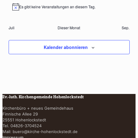
Es gibt keine Veranstaltungen an diesem Tag.
Hinweis
Juli
Dieser Monat
Sep.
Kalender abonnieren
Ev.-luth. Kirchengemeinde Hohenlockstedt
Kirchenbüro + neues Gemeindehaus
Finnische Allee 29
25551 Hohenlockstedt
Tel. 04826-3704524
Mail:
buero@kirche-hohenlockstedt.de
Impressum