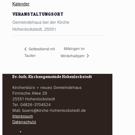
Kalender
VERANSTALTUNGSORT
Gemeindehaus bei der Kirche
Hohenlockstedt
,
25551
Mitsingen im
Gottesdienst mit
Taufen
Winterhalbjahr
Ev.-luth. Kirchengemeinde Hohenlockstedt
Kirchenbüro + neues Gemeindehaus
Finnische Allee 29
25551 Hohenlockstedt
Tel. 04826-3704524
Mail:
buero@kirche-hohenlockstedt.de
Impressum
Datenschutz