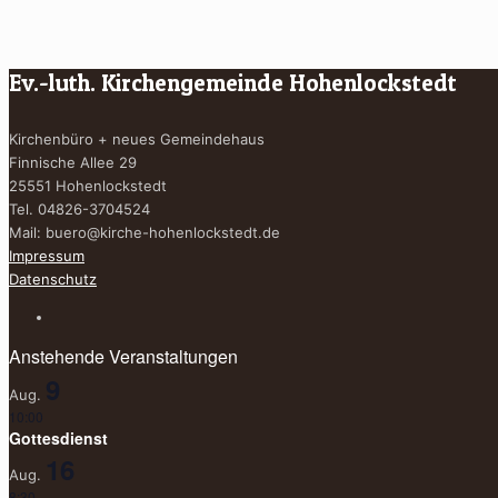
Ev.-luth. Kirchengemeinde Hohenlockstedt
Kirchenbüro + neues Gemeindehaus
Finnische Allee 29
25551 Hohenlockstedt
Tel. 04826-3704524
Mail:
buero@kirche-hohenlockstedt.de
Impressum
Datenschutz
Anstehende Veranstaltungen
9
Aug.
10:00
Gottesdienst
16
Aug.
8:30