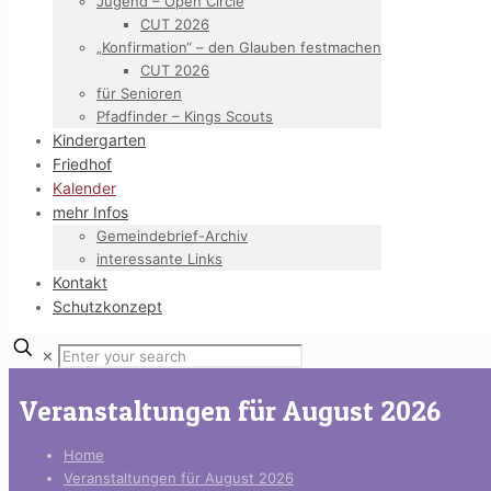
Jugend – Open Circle
CUT 2026
„Konfirmation“ – den Glauben festmachen
CUT 2026
für Senioren
Pfadfinder – Kings Scouts
Kindergarten
Friedhof
Kalender
mehr Infos
Gemeindebrief-Archiv
interessante Links
Kontakt
Schutzkonzept
✕
Veranstaltungen für August 2026
Home
Veranstaltungen für August 2026