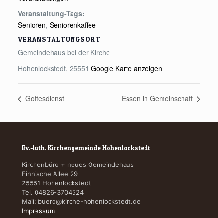
Veranstaltung-Tags:
Senioren
,
Seniorenkaffee
VERANSTALTUNGSORT
Gemeindehaus bei der Kirche
Hohenlockstedt
,
25551
Google Karte anzeigen
Gottesdienst
Essen in Gemeinschaft
Ev.-luth. Kirchengemeinde Hohenlockstedt
Kirchenbüro + neues Gemeindehaus
Finnische Allee 29
25551 Hohenlockstedt
Tel. 04826-3704524
Mail:
buero@kirche-hohenlockstedt.de
Impressum