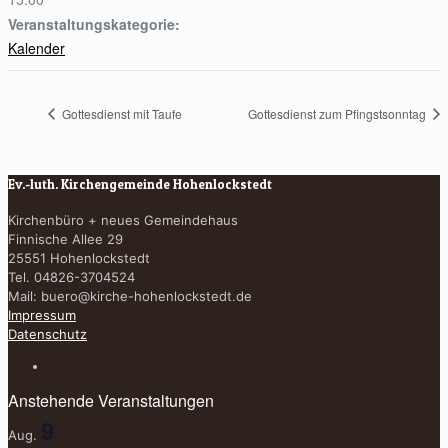
Veranstaltungskategorie:
Kalender
Gottesdienst mit Taufe
Gottesdienst zum Pfingstsonntag
Ev.-luth. Kirchengemeinde Hohenlockstedt
Kirchenbüro + neues Gemeindehaus
Finnische Allee 29
25551 Hohenlockstedt
Tel. 04826-3704524
Mail:
buero@kirche-hohenlockstedt.de
Impressum
Datenschutz
Anstehende Veranstaltungen
9
Aug.