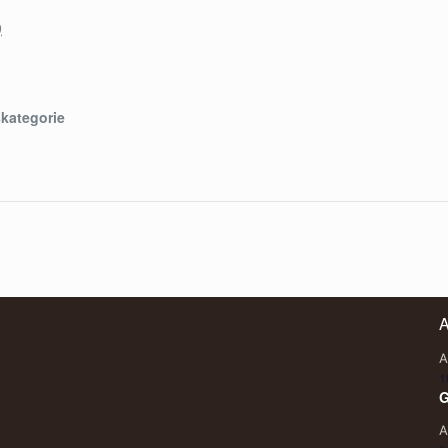
9
kategorie
A
A
1
G
A