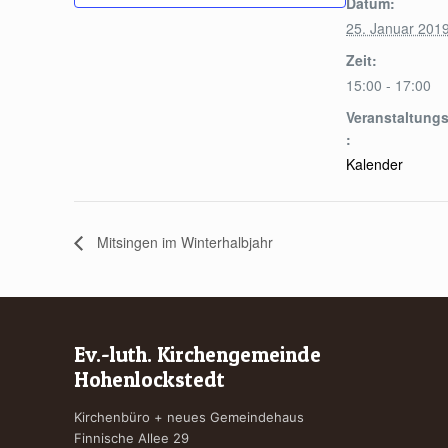
Datum:
25. Januar 201
Zeit:
15:00 - 17:00
Veranstaltungs
:
Kalender
Mitsingen im Winterhalbjahr
Ev.-luth. Kirchengemeinde
Hohenlockstedt
Kirchenbüro + neues Gemeindehaus
Finnische Allee 29