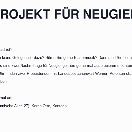
ROJEKT FÜR NEUGIE
ckt ist?
h keine Gelegenheit dazu? Hören Sie gerne Bläsermusik? Dann sind Sie bei un
as sind zwei Nachmittage für Neugierige , die gerne mal ausprobieren möchten
0 Uhr finden zwei Probestunden mit Landesposaunenwart Werner Petersen stat
eben.
 mal am
nische Allee 27). Kerrin Otte, Kantorin