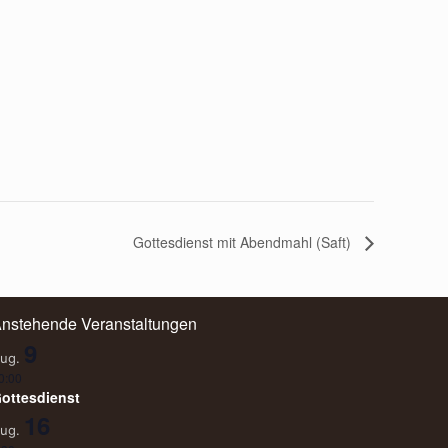
Gottesdienst mit Abendmahl (Saft)
nstehende Veranstaltungen
9
ug.
0:00
ottesdienst
16
ug.