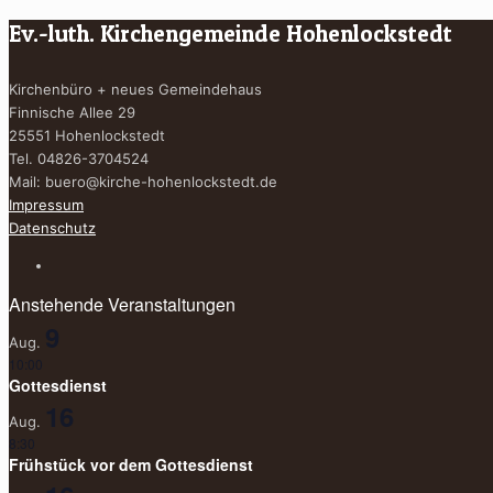
Ev.-luth. Kirchengemeinde Hohenlockstedt
Kirchenbüro + neues Gemeindehaus
Finnische Allee 29
25551 Hohenlockstedt
Tel. 04826-3704524
Mail:
buero@kirche-hohenlockstedt.de
Impressum
Datenschutz
Anstehende Veranstaltungen
9
Aug.
10:00
Gottesdienst
16
Aug.
8:30
Frühstück vor dem Gottesdienst