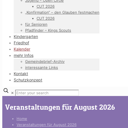
Jugend – Open Circle
CUT 2026
„Konfirmation“ – den Glauben festmachen
CUT 2026
für Senioren
Pfadfinder – Kings Scouts
Kindergarten
Friedhof
Kalender
mehr Infos
Gemeindebrief-Archiv
interessante Links
Kontakt
Schutzkonzept
✕
Veranstaltungen für August 2026
Home
Veranstaltungen für August 2026