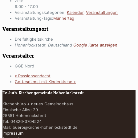
Zeit:
9:00 - 17:00
Veranstaltungskategorien:
Kalender
,
Veranstaltungen
Veranstaltung-Tags:
Männertag
Veranstaltungsort
Dreifaltigkeitskirche
Hohenlockstedt
,
Deutschland
Google Karte anzeigen
Veranstalter
GGE Nord
«
Passionsandacht
Gottesdienst mit Kinderkirche
»
Ev.-luth. Kirchengemeinde Hohenlockstedt
Kirchenbüro + neues Gemeindehaus
Finnische Allee 29
25551 Hohenlockstedt
Tel. 04826-3704524
Mail:
buero@kirche-hohenlockstedt.de
Impressum