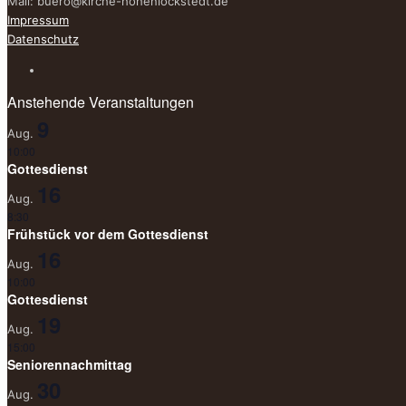
Mail:
buero@kirche-hohenlockstedt.de
Impressum
Datenschutz
Anstehende Veranstaltungen
9
Aug.
10:00
Gottesdienst
16
Aug.
8:30
Frühstück vor dem Gottesdienst
16
Aug.
10:00
Gottesdienst
19
Aug.
15:00
Seniorennachmittag
30
Aug.