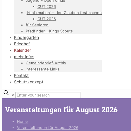
Jugend – Open Circle
CUT 2026
„Konfirmation“ – den Glauben festmachen
CUT 2026
für Senioren
Pfadfinder – Kings Scouts
Kindergarten
Friedhof
Kalender
mehr Infos
Gemeindebrief-Archiv
interessante Links
Kontakt
Schutzkonzept
✕
Veranstaltungen für August 2026
Home
Veranstaltungen für August 2026