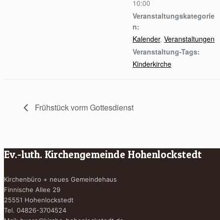
10:00
Veranstaltungskategorie
n:
Kalender
,
Veranstaltungen
Veranstaltung-Tags:
Kinderkirche
Frühstück vorm Gottesdienst
Ev.-luth. Kirchengemeinde Hohenlockstedt
Kirchenbüro + neues Gemeindehaus
Finnische Allee 29
25551 Hohenlockstedt
Tel. 04826-3704524