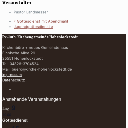
Veranstalter
Pastor Landmesser
«
Gottesdienst mit Abendmahl
Jugendgottesdienst
»
Ev.-luth. Kirchengemeinde Hohenlockstedt
Kirchenbüro + neues Gemeindehaus
Finnische Allee 29
25551 Hohenlockstedt
Tel. 04826-3704524
Mail:
buero@kirche-hohenlockstedt.de
Impressum
Datenschutz
Anstehende Veranstaltungen
9
Aug.
10:00
Gottesdienst
16