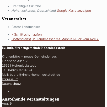
Dreifaltigkeitskirche
Hohenlockstedt
,
Deutschland
Google Karte anzeigen
Veranstalter
Pastor Landmesser
«
Schlittschuhlaufen
Gottesdienst, P. Landmesser mit Marcus Quick vom AVC
»
Ev.-luth. Kirchengemeinde Hohenlockstedt
Kirchenbüro + neues Gemeindehaus
Finnische Allee 29
25551 Hohenlockstedt
Tel. 04826-3704524
Mail:
buero@kirche-hohenlockstedt.de
Impressum
Datenschutz
Anstehende Veranstaltungen
Aug.
9