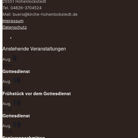
25551 Hohenlockstedt
Tel. 04826-3704524
Mail:
buero@kirche-hohenlockstedt.de
Impressum
Datenschutz
Anstehende Veranstaltungen
9
Aug.
10:00
Gottesdienst
16
Aug.
8:30
Frühstück vor dem Gottesdienst
16
Aug.
10:00
Gottesdienst
19
Aug.
15:00
Seniorennachmittag