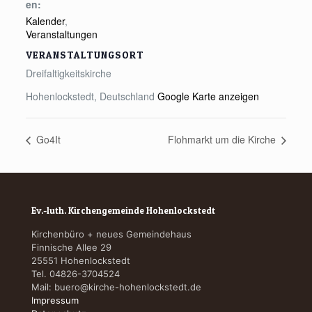
en:
Kalender
,
Veranstaltungen
VERANSTALTUNGSORT
Dreifaltigkeitskirche
Hohenlockstedt
,
Deutschland
Google Karte anzeigen
Go4It
Flohmarkt um die Kirche
Ev.-luth. Kirchengemeinde Hohenlockstedt
Kirchenbüro + neues Gemeindehaus
Finnische Allee 29
25551 Hohenlockstedt
Tel. 04826-3704524
Mail:
buero@kirche-hohenlockstedt.de
Impressum