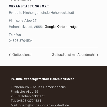
VERANSTALTUNGSORT
Ev.-Luth. Kirchengemeinde Hohenlockstedt
Finnische Allee 27
Hohenlockstedt
,
25551
Google Karte anzeigen
Telefon
04826 3704524
Gottesdienst
Gottesdienst mit Abendmahl
Ev.-luth. Kirchengemeinde Hohenlockstedt
Kirchenbüro + neues Gemeindehaus
Finnische Allee 29
25551 Hohenlockstedt
Tel. 04826-3704524
Mail:
buero@kirche-hohenlockstedt.de