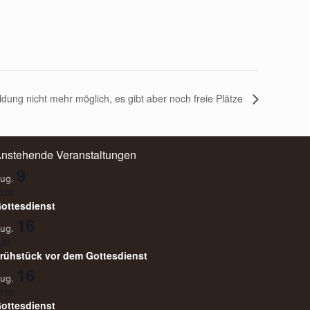
dung nicht mehr möglich, es gibt aber noch freie Plätze
nstehende Veranstaltungen
9
ug.
0:00
ottesdienst
16
ug.
:30
rühstück vor dem Gottesdienst
16
ug.
0:00
ottesdienst