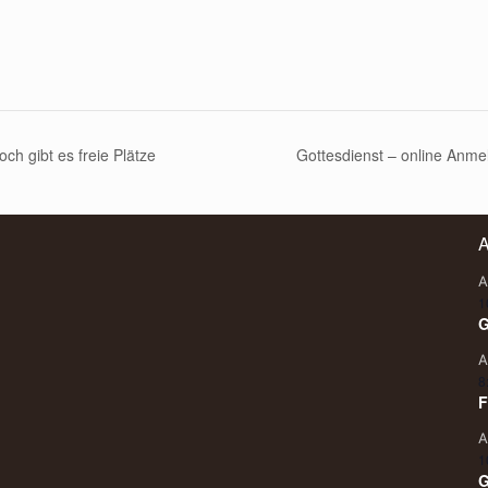
ch gibt es freie Plätze
Gottesdienst – online Anmel
A
A
1
G
A
8
F
A
1
G