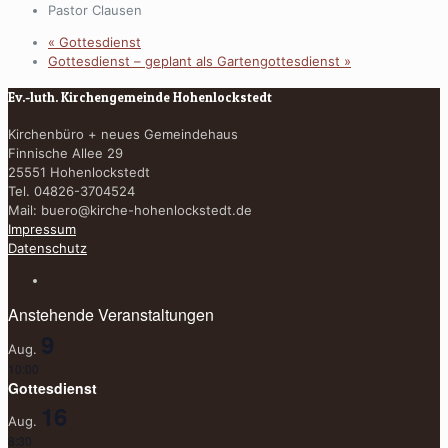
Pastor Clausen
«
Gottesdienst
Gottesdienst – geplant als Gartengottesdienst
»
Ev.-luth. Kirchengemeinde Hohenlockstedt
Kirchenbüro + neues Gemeindehaus
Finnische Allee 29
25551 Hohenlockstedt
Tel. 04826-3704524
Mail:
buero@kirche-hohenlockstedt.de
Impressum
Datenschutz
Anstehende Veranstaltungen
9
Aug.
10:00
Gottesdienst
16
Aug.
8:30