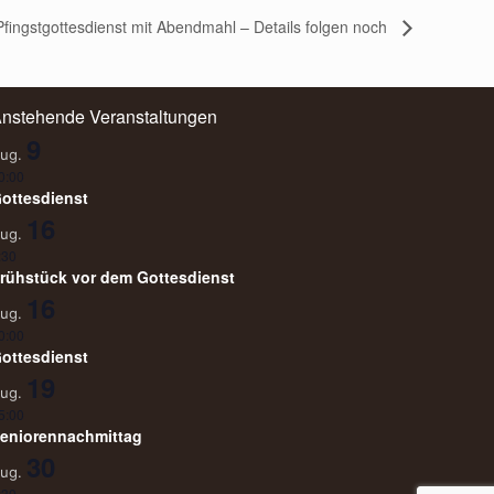
Pfingstgottesdienst mit Abendmahl – Details folgen noch
nstehende Veranstaltungen
9
ug.
0:00
ottesdienst
16
ug.
:30
rühstück vor dem Gottesdienst
16
ug.
0:00
ottesdienst
19
ug.
5:00
eniorennachmittag
30
ug.
:30