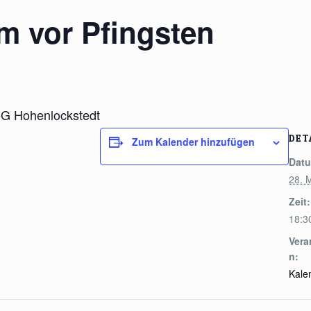
m vor Pfingsten
eG Hohenlockstedt
DET
Zum Kalender hinzufügen
Dat
28. 
Zeit:
18:3
Vera
n:
Kale