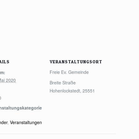
AILS
VERANSTALTUNGSORT
Freie Ev. Gemeinde
um:
Mai 2020
Breite Straße
Hohenlockstedt
,
25551
0
nstaltungskategorie
nder
,
Veranstaltungen