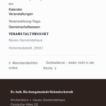
en:
Kalender
,
Veranstaltungen
Veranstaltung-Tags:
Gemeinschaftsessen
VERANSTALTUNGSORT
Neues Gemeindehaus
Hohenlockstedt
,
25551
Gottesdienst – leider nicht in der
Abendandachten
online
Kirche
Ev.-luth. Kirchengemeinde Hohenlockstedt
Kirchenbüro + neues Gemeindehaus
Finnische Allee 29