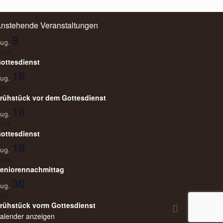
nstehende Veranstaltungen
9
ug.
0:00
ottesdienst
16
ug.
:30
rühstück vor dem Gottesdienst
16
ug.
0:00
ottesdienst
19
ug.
5:00
eniorennachmittag
30
ug.
:30
rühstück vorm Gottesdienst
alender anzeigen