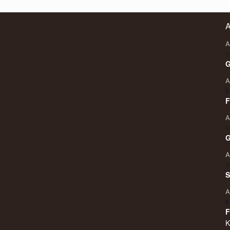
A
A
1
G
A
8
F
A
1
G
A
1
S
A
8
F
K