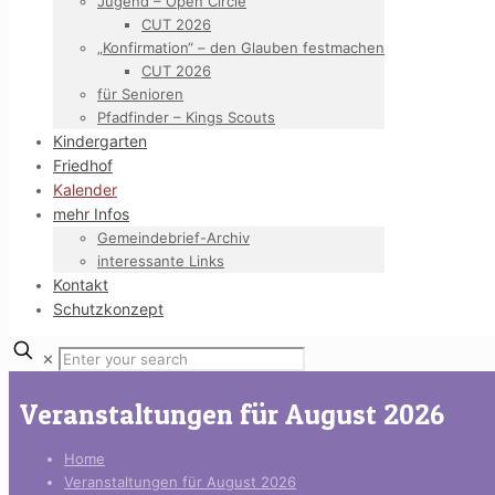
Jugend – Open Circle
CUT 2026
„Konfirmation“ – den Glauben festmachen
CUT 2026
für Senioren
Pfadfinder – Kings Scouts
Kindergarten
Friedhof
Kalender
mehr Infos
Gemeindebrief-Archiv
interessante Links
Kontakt
Schutzkonzept
✕
Veranstaltungen für August 2026
Home
Veranstaltungen für August 2026