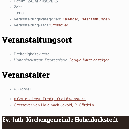
Datum:
24. August 2025
Zeit:
10:00
Veranstaltungskategorien:
Kalender
,
Veranstaltungen
Veranstaltung-Tags:
Crossover
Veranstaltungsort
Dreifaltigkeitskirche
Hohenlockstedt
,
Deutschland
Google Karte anzeigen
Veranstalter
P. Gördel
«
Gottesdienst, Predigt O.v.Löwenstern
Crossover von Holo nach Jakobi, P. Gördel
»
Ev.-luth. Kirchengemeinde Hohenlockstedt