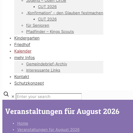
Jugend – Open Circle
CUT 2026
„Konfirmation“ – den Glauben festmachen
CUT 2026
für Senioren
Pfadfinder – Kings Scouts
Kindergarten
Friedhof
Kalender
mehr Infos
Gemeindebrief-Archiv
interessante Links
Kontakt
Schutzkonzept
✕
Veranstaltungen für August 2026
Home
Veranstaltungen für August 2026