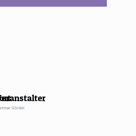
ort
eranstalter
etmar Gördel