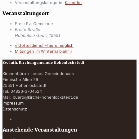
Veranstaltungskategorie:
Kalender
Veranstaltungsort
Freie Ev. Gemeinde
Breite Straße
Hohenlockstedt
,
25551
«
Gottesdienst -Taufe möglich
Mitsingen im Winterhalbjahr
»
Ev.-luth. Kirchengemeinde Hohenlockstedt
Kirchenbüro + neues Gemeindehaus
Finnische Allee 29
25551 Hohenlockstedt
Tel. 04826-3704524
Mail:
buero@kirche-hohenlockstedt.de
Impressum
Datenschutz
Anstehende Veranstaltungen