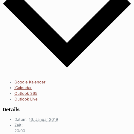
Google Kalender
iCalendar
Outlook 365
Outlook Live
Details
Datum:
16. Januar 2019
Zeit:
20:00