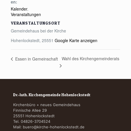
en:
Kalender
,
Veranstaltungen
VERANSTALTUNGSORT
Gemeindehaus bei der Kirche
Hohenlockstedt
,
25551
Google Karte anzeigen
Wahl des Kirchengemeinderats
Essen in Gemeinschaft
Ev.-luth. Kirchengemeinde Hohenlockstedt
Kirchenbüro + neues Gemeindehaus
Finnische Allee 29
25551 Hohenlockstedt
Tel. 04826-3704524
Mail:
buero@kirche-hohenlockstedt.de