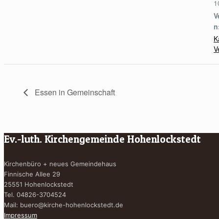
1
V
n
K
V
Essen in Gemeinschaft
Ev.-luth. Kirchengemeinde Hohenlockstedt
Kirchenbüro + neues Gemeindehaus
Finnische Allee 29
25551 Hohenlockstedt
Tel. 04826-3704524
Mail:
buero@kirche-hohenlockstedt.de
Impressum