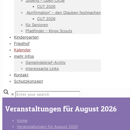
Jugend – Open Circle
CUT 2026
„Konfirmation“ – den Glauben festmachen
CUT 2026
für Senioren
Pfadfinder – Kings Scouts
Kindergarten
Friedhof
Kalender
mehr Infos
Gemeindebrief-Archiv
interessante Links
Kontakt
Schutzkonzept
✕
Veranstaltungen für August 2026
Home
Veranstaltungen für August 2026