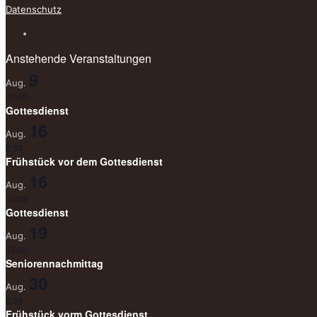
Datenschutz
Anstehende Veranstaltungen
9
Aug.
10:00
Gottesdienst
16
Aug.
8:30
Frühstück vor dem Gottesdienst
16
Aug.
10:00
Gottesdienst
19
Aug.
15:00
Seniorennachmittag
30
Aug.
8:30
Frühstück vorm Gottesdienst