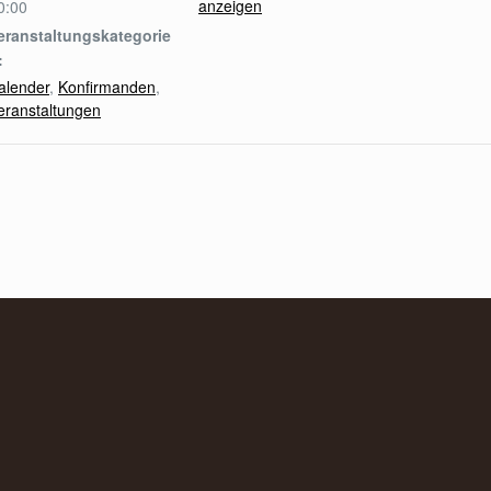
anzeigen
0:00
eranstaltungskategorie
:
alender
,
Konfirmanden
,
eranstaltungen