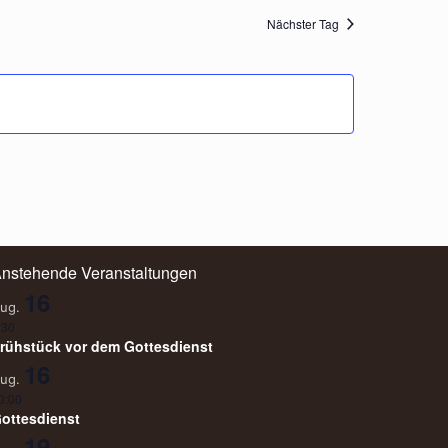
Nächster Tag
nstehende Veranstaltungen
16
ug.
:30
rühstück vor dem Gottesdienst
16
ug.
0:00
ottesdienst
19