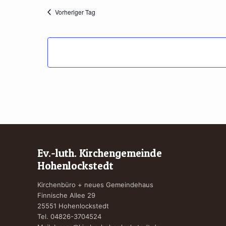
Vorheriger Tag
Ev.-luth. Kirchengemeinde
Hohenlockstedt
Kirchenbüro + neues Gemeindehaus
Finnische Allee 29
25551 Hohenlockstedt
Tel. 04826-3704524