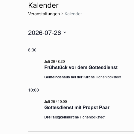
Kalender
Veranstaltungen
Kalender
Veranstaltungen
2026-07-26
für
Datum
26.
8:30
wählen.
Juli
Juli 26 / 8:30
2026
Frühstück vor dem Gottesdienst
Gemeindehaus bei der Kirche
Hohenlockstedt
10:00
Juli 26 / 10:00
Gottesdienst mit Propst Paar
Dreifaltigkeitskirche
Hohenlockstedt