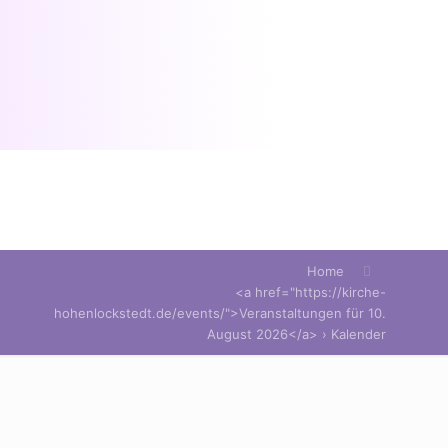
Home
<a href="https://kirche-
hohenlockstedt.de/events/">Veranstaltungen für 10.
August 2026</a> › Kalender